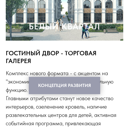
БЕЛЫЙ КВАРТАЛ
СЛИЯНИЕ ЭЛЕГАНТНОСТИ И СОВРЕМЕННОСТИ В СЕРДЦЕ
ГОРОДА
ГОСТИНЫЙ ДВОР - ТОРГОВАЯ
ГАЛЕРЕЯ
Комплекс нового формата - с акцентом на
"экономику впечатлений" и развлекательную
КОНЦЕПЦИЯ РАЗВИТИЯ
функцию.
Главными атрибутами станут новое качество
интерьеров, озеленение кровель, наличие
развлекательных центров для детей, активная
событийная программа, привлекающая