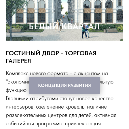
БЕЛЫЙ КВАРТАЛ
СЛИЯНИЕ ЭЛЕГАНТНОСТИ И СОВРЕМЕННОСТИ В СЕРДЦЕ
ГОРОДА
ГОСТИНЫЙ ДВОР - ТОРГОВАЯ
ГАЛЕРЕЯ
Комплекс нового формата - с акцентом на
"экономику впечатлений" и развлекательную
КОНЦЕПЦИЯ РАЗВИТИЯ
функцию.
Главными атрибутами станут новое качество
интерьеров, озеленение кровель, наличие
развлекательных центров для детей, активная
событийная программа, привлекающая